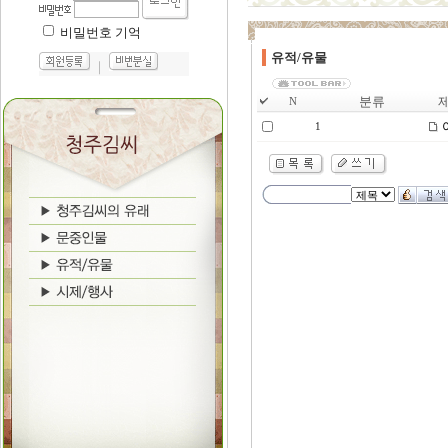
비밀번호 기억
유적/유물
｜
분류
제
N
1