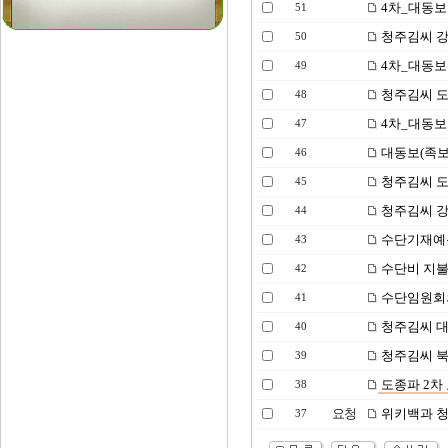
4차_대동보 
51
청주김씨 강
50
4차_대동보 
49
청주김씨 도
48
4차_대동보 
47
대동보(족보
46
청주김씨 도
45
청주김씨 강
44
수단기재예
43
수단비 지
42
수단임원회
41
청주김씨 대
40
청주김씨 북
39
도종파 2차 
38
요청
위키백과 청
37