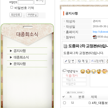
비밀번호 기억
공지사항
｜
ㆍ
작성자
관리자
ㆍ
작성일
2016-09-30 
ㆍ
홈페이지
http://cjkimss
ㆍ
첨부#1
0930-doj
도종파 2차 교정본(02)입
도종파 2차 교정본(02)입니다.
분류
제목
N
4차_대동보 
52